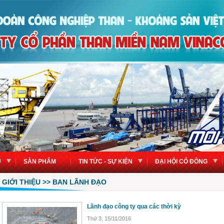
U
SẢN PHẨM
TIN TỨC - SỰ KIỆN
ĐẠI HỘI CỔ ĐÔNG
GIỚI THIỆU >> BAN LÃNH ĐẠO
Lãnh đạo công ty qua các thời kỳ
Thứ 3, 15/11/2016