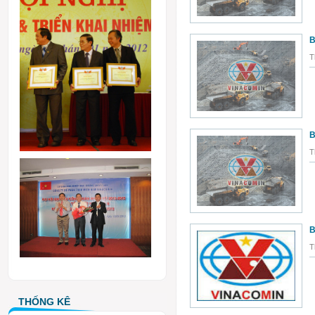
B
T
B
T
B
T
THỐNG KÊ