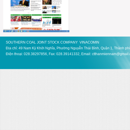
SOUTHERN COAL JOINT STOCK COMPANY VINACOMIN
Địa chỉ: 49 Nam Kỳ Khởi Nghĩa, Phường Nguyễn Thái Bình, Quận 1, Thành ph
Điện thoại: 028.38297856, Fax: 028.39141332, Email: ctthanmiennam@gmail