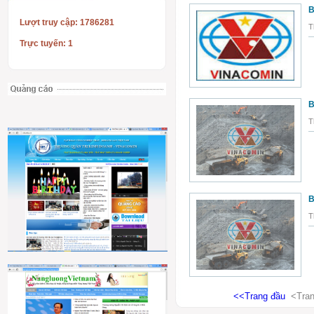
B
Lượt truy cập: 1786281
T
Trực tuyến: 1
B
T
B
T
<<Trang đầu
<Tran