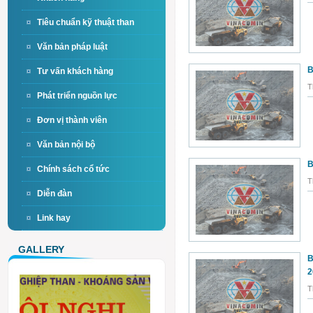
Tiêu chuẩn kỹ thuật than
Văn bản pháp luật
B
Tư vấn khách hàng
T
Phát triển nguồn lực
Đơn vị thành viên
Văn bản nội bộ
B
Chính sách cổ tức
T
Diễn đàn
Link hay
GALLERY
B
2
T