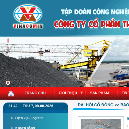
TRANG CHỦ
GIỚI THIỆU
SẢN PHẨM
TIN
ĐẠI HỘI CỔ ĐÔNG >> BÁ
21:42
THỨ 7, 08-08-2026
Dịch vụ - Logistic
B
T
Khách hàng