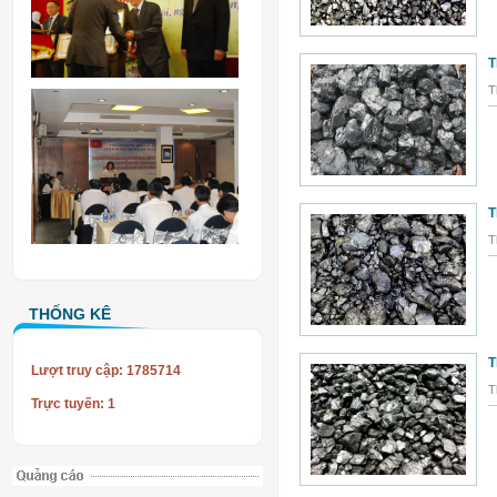
T
T
T
T
THỐNG KÊ
T
Lượt truy cập: 1785714
T
Trực tuyến: 1