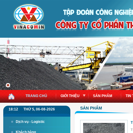
TRANG CHỦ
GIỚI THIỆU
SẢN PHẨM
TIN
SẢN PHẨM
18:12
THỨ 5, 06-08-2026
Dịch vụ - Logistic
T
T
Khách hàng