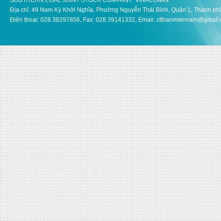
SOUTHERN COAL JOINT STOCK COMPANY VINACOMIN
Địa chỉ: 49 Nam Kỳ Khởi Nghĩa, Phường Nguyễn Thái Bình, Quận 1, Thành ph
Điện thoại: 028.38297856, Fax: 028.39141332, Email: ctthanmiennam@gmail