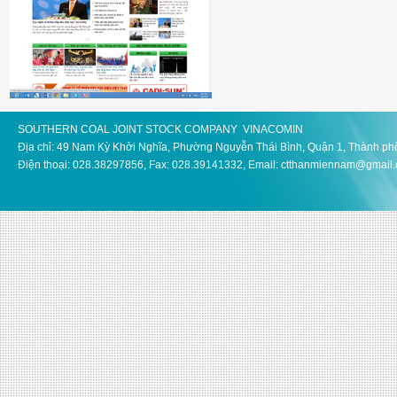
SOUTHERN COAL JOINT STOCK COMPANY VINACOMIN
Địa chỉ: 49 Nam Kỳ Khởi Nghĩa, Phường Nguyễn Thái Bình, Quận 1, Thành ph
Điện thoại: 028.38297856, Fax: 028.39141332, Email: ctthanmiennam@gmail