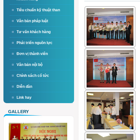
Tiêu chuẩn kỹ thuật than
Văn bản pháp luật
Tư vấn khách hàng
Phát triển nguồn lực
Đơn vị thành viên
Văn bản nội bộ
Chính sách cổ tức
Diễn đàn
Link hay
GALLERY