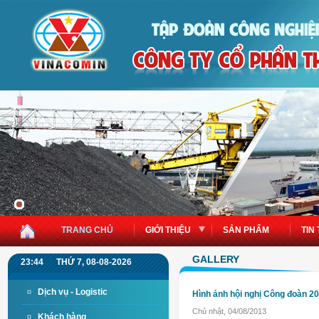
TRANG CHỦ
GIỚI THIỆU
SẢN PHẨM
TIN
GALLERY
23:44
THỨ 7, 08-08-2026
Dịch vụ - Logistic
Hình ảnh hội nghị Công đoàn 2
Chủ nhật, 04/08/2013
Khách hàng