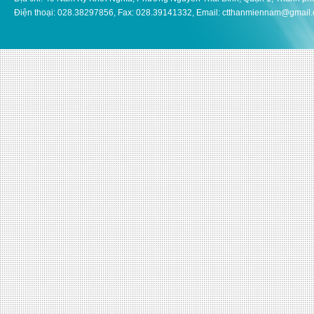
Điện thoại: 028.38297856, Fax: 028.39141332, Email: ctthanmiennam@gmail