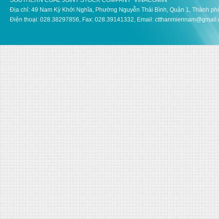
SOUTHERN COAL JOINT STOCK COMPANY VINACOMIN
Địa chỉ: 49 Nam Kỳ Khởi Nghĩa, Phường Nguyễn Thái Bình, Quận 1, Thành ph
Điện thoại: 028.38297856, Fax: 028.39141332, Email: ctthanmiennam@gmail