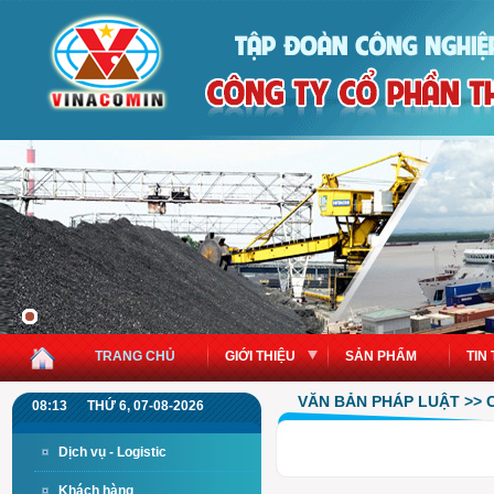
TRANG CHỦ
GIỚI THIỆU
SẢN PHẨM
TIN
VĂN BẢN PHÁP LUẬT >>
08:13
THỨ 6, 07-08-2026
Dịch vụ - Logistic
Khách hàng