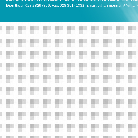
Điện thoại: 028.38297856, Fax: 028.39141332, Email: ctthanmiennam@gmail