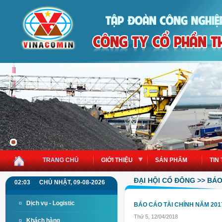
TRANG CHỦ
GIỚI THIỆU
SẢN PHẨM
TIN
ĐẠI HỘI CỔ ĐÔNG >> BÁ
02:03
CHỦ NHẬT, 09-08-2026
Dịch vụ - Logistic
BÁO CÁO TÀI CHÍNH NĂM 201
Thứ 5, 12/04/2018
Khách hàng