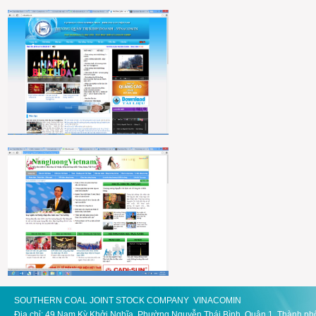
SOUTHERN COAL JOINT STOCK COMPANY VINACOMIN
Địa chỉ: 49 Nam Kỳ Khởi Nghĩa, Phường Nguyễn Thái Bình, Quận 1, Thành ph