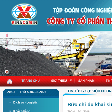
TRANG CHỦ
GIỚI THIỆU
SẢN PHẨM
TIN
TIN TỨC - SỰ KIỆN >> T
20:33
THỨ 5, 06-08-2026
Dịch vụ - Logistic
Bức chỉ dụ khai si
Khách hàng
Thứ 4, 16/11/2016