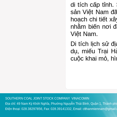
di tích cấp tỉn
sản Việt Nam đã
hoạch chi tiết x
nhằm biến nơi đ
Việt Nam.
Di tích lịch sử 
dụ, miếu Trại H
cuộc khai mỏ, h
SOUTHERN COAL JOINT STOCK COMPANY VINACOMIN
Địa chỉ: 49 Nam Kỳ Khởi Nghĩa, Phường Nguyễn Thái Bình, Quận 1, Thành ph
Điện thoại: 028.38297856, Fax: 028.39141332, Email: ctthanmiennam@gmail