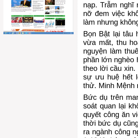
nạp. Trẫm nghĩ 
nỡ đem việc kh
làm nhưng không
Bọn Bật lại tâu
vừa mất, thu ho
nguyện làm thuê
phần lớn nghèo 
theo lời cầu xin
sự ưu huệ hết 
thử. Minh Mệnh 
Bức dụ trên ma
soát quan lại kh
quyết công ăn v
thời bức dụ cũn
ra ngành công ng