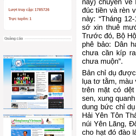
nay) chuyển về 
đúc tiền và rèn 
Lượt truy cập: 1785726
này: “Tháng 12-
Trực tuyến: 1
sớ xin thuê mư
Trước đó, Bộ Hộ
phê bảo: Dân h
chưa cần kíp r
chưa muộn”.
Bản chỉ dụ được
lụa tơ tằm, màu
trên mặt có dệt
sen, xung quanh
dung bức chỉ dụ
Hải Yên Tôn Thấ
núi Yên Lãng, Đ
cho hạt đó đào l