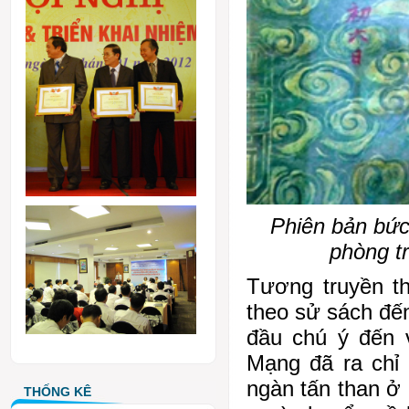
Phiên bản bức
phòng t
Tương truyền t
theo sử sách đến
đầu chú ý đến 
Mạng đã ra chỉ 
ngàn tấn than ở
THỐNG KÊ