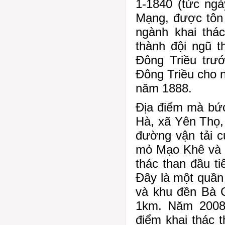
1-1840 (tức ng
Mạng, được tôn 
ngành khai thá
thành đội ngũ t
Đông Triều trư
Đông Triều cho 
năm 1888.
Địa điểm mà bức
Hà, xã Yên Thọ
đường vận tải c
mỏ Mạo Khê và v
thác than đầu t
Đây là một quần 
và khu đền Bà 
1km. Năm 2008
điểm khai thác t