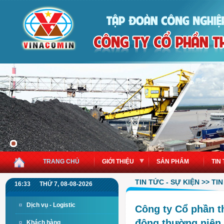
TRANG CHỦ
GIỚI THIỆU
SẢN PHẨM
TIN
TIN TỨC - SỰ KIỆN >> T
16:33
THỨ 7, 08-08-2026
Dịch vụ - Logistic
Công ty Cổ phần t
đông thường niên
Khách hàng