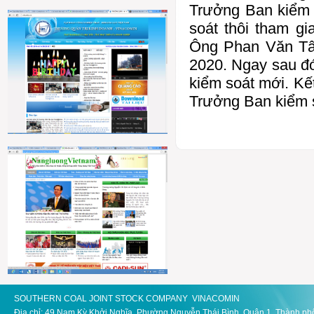
Trưởng Ban kiểm 
soát thôi tham g
Ông Phan Văn Tân
2020. Ngay sau đ
kiểm soát mới. K
Trưởng Ban kiểm s
SOUTHERN COAL JOINT STOCK COMPANY VINACOMIN
Địa chỉ: 49 Nam Kỳ Khởi Nghĩa, Phường Nguyễn Thái Bình, Quận 1, Thành ph