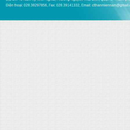
Điện thoại: 028.38297856, Fax: 028.39141332, Email: ctthanmiennam@gmail