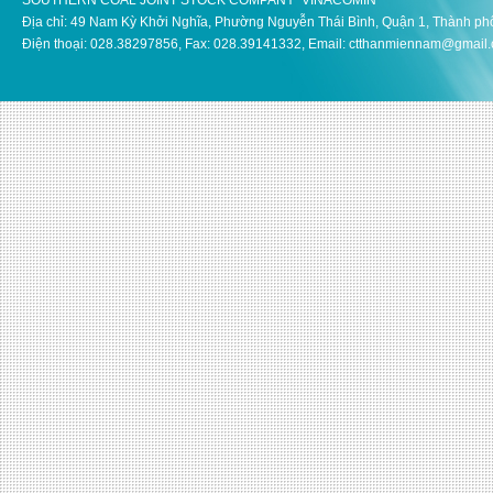
SOUTHERN COAL JOINT STOCK COMPANY VINACOMIN
Địa chỉ: 49 Nam Kỳ Khởi Nghĩa, Phường Nguyễn Thái Bình, Quận 1, Thành ph
Điện thoại: 028.38297856, Fax: 028.39141332, Email: ctthanmiennam@gmail