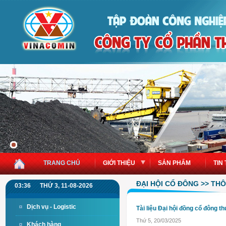
TRANG CHỦ
GIỚI THIỆU
SẢN PHẨM
TIN
ĐẠI HỘI CỔ ĐÔNG >> TH
03:36
THỨ 3, 11-08-2026
Dịch vụ - Logistic
Tài liệu Đại hội đồng cổ đông 
Thứ 5, 20/03/2025
Khách hàng