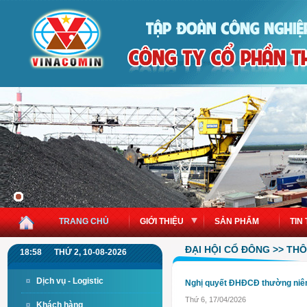
TRANG CHỦ
GIỚI THIỆU
SẢN PHẨM
TIN
ĐẠI HỘI CỔ ĐÔNG >> TH
18:58
THỨ 2, 10-08-2026
Dịch vụ - Logistic
Nghị quyết ĐHĐCĐ thường niê
Thứ 6, 17/04/2026
Khách hàng