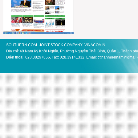
SOUTHERN COAL JOINT STOCK COMPANY VINACOMIN
Địa chỉ: 49 Nam Kỳ Khởi Nghĩa, Phường Nguyễn Thái Bình, Quận 1, Thành ph
Điện thoại: 028.38297856, Fax: 028.39141332, Email: ctthanmiennam@gmail