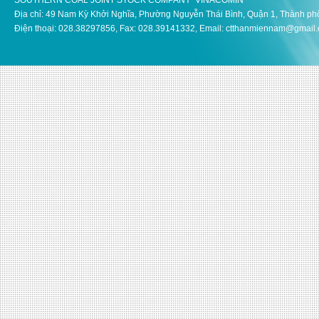
SOUTHERN COAL JOINT STOCK COMPANY VINACOMIN
Địa chỉ: 49 Nam Kỳ Khởi Nghĩa, Phường Nguyễn Thái Bình, Quận 1, Thành ph
Điện thoại: 028.38297856, Fax: 028.39141332, Email: ctthanmiennam@gmail