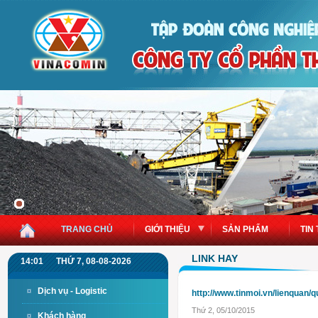
TRANG CHỦ
GIỚI THIỆU
SẢN PHẨM
TIN
LINK HAY
14:01
THỨ 7, 08-08-2026
Dịch vụ - Logistic
http://www.tinmoi.vn/lienquan
Thứ 2, 05/10/2015
Khách hàng